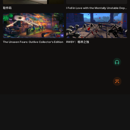
取件码
I Fell in Love with the Mentally Unstable Depressed Goth on Campus
The Unseen Fears: Outlive Collector's Edition
RWBY：格林之蚀
服务条款
隐私政策
发货条款
关于我们
成都明耀成科技有限公司
成都高新区新裕路466号1栋1单元15层1516
蜀ICP备2024108046号-1
关注我们:
友情链接:
奇游加速器
724Claw永动虾
暴喵修复匠
游侠网
商务合作请联系:
X7_002
dc@xmodhub.com