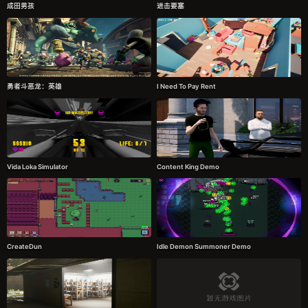
成田男孩
进击要塞
勇者斗恶龙：英雄
I Need To Pay Rent
Vida Loka Simulator
Content King Demo
CreateDun
Idle Demon Summoner Demo