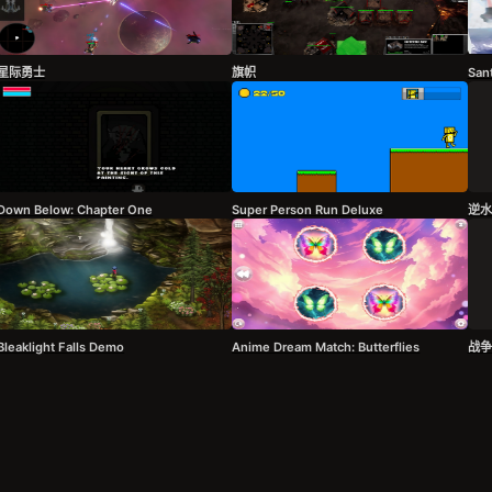
星际勇士
旗帜
San
Down Below: Chapter One
Super Person Run Deluxe
逆水
Bleaklight Falls Demo
Anime Dream Match: Butterflies
‌‌