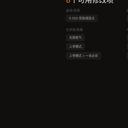
8
个可用修改项
金钱/资源
5.000 奖励速度点
生命值/能量
无限氮气
上帝模式
上帝模式 + 一击必杀