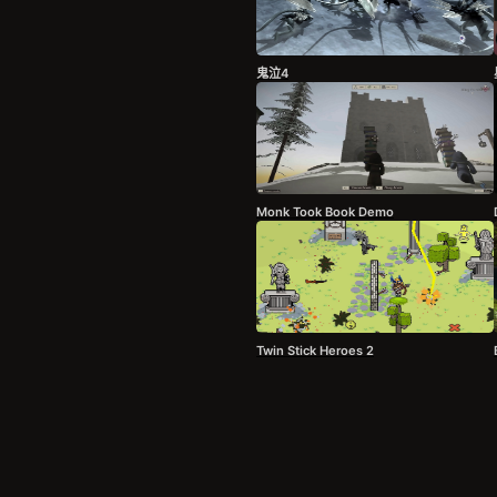
鬼泣4
Monk Took Book Demo
Twin Stick Heroes 2