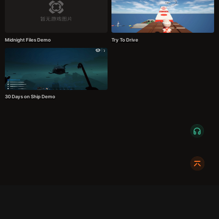
Midnight Files Demo
Try To Drive
30 Days on Ship Demo
服务条款
隐私政策
发货条款
关于我们
成都明耀成科技有限公司
成都高新区新裕路466号1栋1单元15层1516
蜀ICP备2024108046号-1
关注我们: