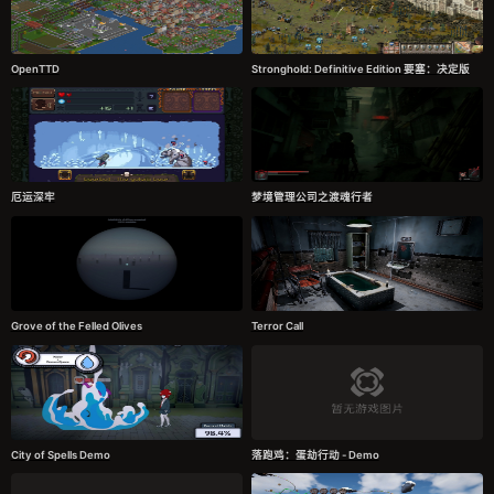
OpenTTD
Stronghold: Definitive Edition 要塞：决定版
厄运深牢
梦境管理公司之渡魂行者
Grove of the Felled Olives
Terror Call
City of Spells Demo
落跑鸡：蛋劫行动 - Demo