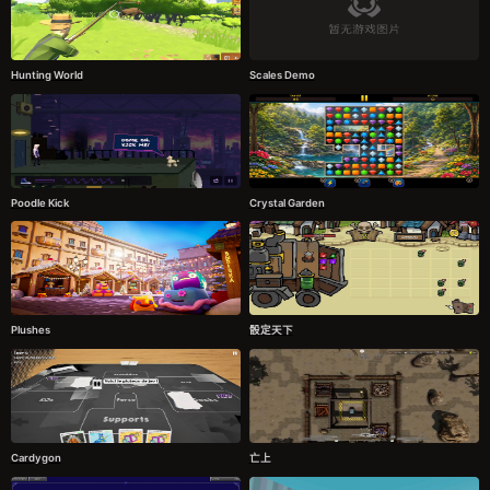
Hunting World
Scales Demo
Poodle Kick
Crystal Garden
Plushes
骰定天下
Cardygon
亡上