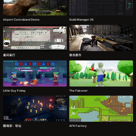
Airport Contraband Demo
Guild Manager 26
墨间雀行
善良都市
Little Guy Friday
The Falconer
黯魂录：斩仙
AFK Factory