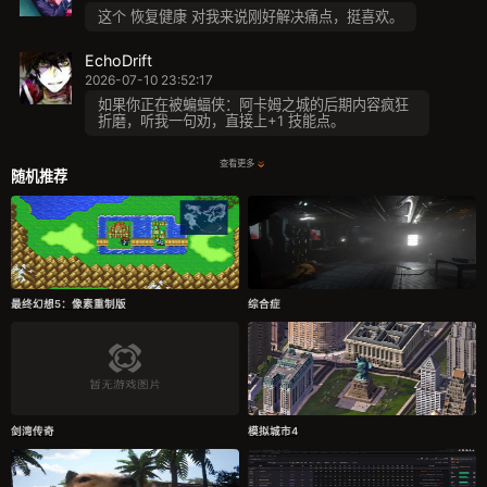
这个 恢复健康 对我来说刚好解决痛点，挺喜欢。
EchoDrift
2026-07-10 23:52:17
如果你正在被蝙蝠侠：阿卡姆之城的后期内容疯狂
折磨，听我一句劝，直接上+1 技能点。
查看更多
随机推荐
最终幻想5：像素重制版
综合症
剑湾传奇
模拟城市4