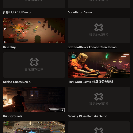
折影 Lightfold Demo
Boca Raton Demo
Dino Slug
Protocol Solari: Escape Room Demo
Critical Chaos Demo
Final Word Royale 终极拼词大逃杀
Hunt Grounds
Gloomy Clues Remake Demo