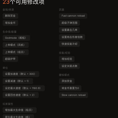
23
个可用修改项
金钱/资源
武器
删除赏金
Fast cannon reload
增加金币
超级子弹范围
设置暴击几率
生命值/能量
设置炮击伤害倍数
Godmode（舰船）
快速技能冷却
上帝模式（风帆）
上帝模式（组员）
技能/经验
超级护甲
增加经验
设定天赋点数
单位
设置加速度（默认 = 300）
硬核模式
设置减速（默认 = 1）
添加赏金
设定最大速度（默认 = 1160.9）
将金币重置为0
设置回合速度（默认 = 2）
Slow cannon reload
玩家属性
增加最大生命值（船员）
提升最大生命值（帆）