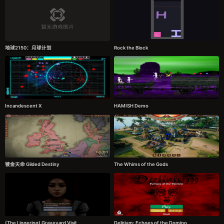
地球2150：月球计划
Rock the Block
Incandescent X
HAMISH Demo
镀金天命 Gilded Destiny
The Whims of the Gods
(The Lingering) Graveyard Visit
Delirium: Echoes of the Domino