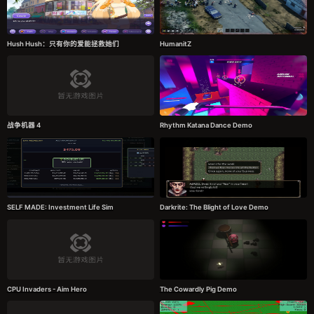
Hush Hush：只有你的爱能拯救她们
HumanitZ
战争机器 4
Rhythm Katana Dance Demo
SELF MADE: Investment Life Sim
Darkrite: The Blight of Love Demo
CPU Invaders - Aim Hero
The Cowardly Pig Demo