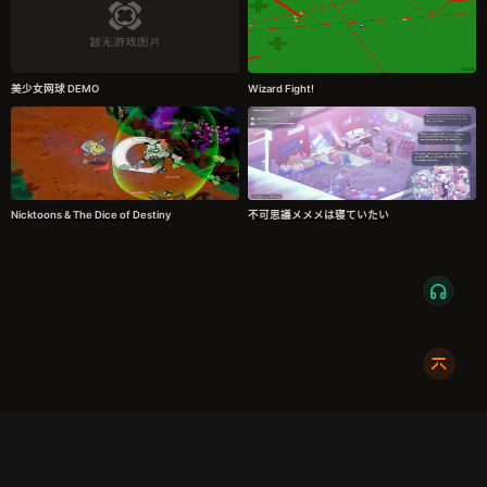
美少女网球 DEMO
Wizard Fight!
Nicktoons & The Dice of Destiny
不可思議メメメは寝ていたい
服务条款
隐私政策
发货条款
关于我们
成都明耀成科技有限公司
成都高新区新裕路466号1栋1单元15层1516
蜀ICP备2024108046号-1
关注我们: