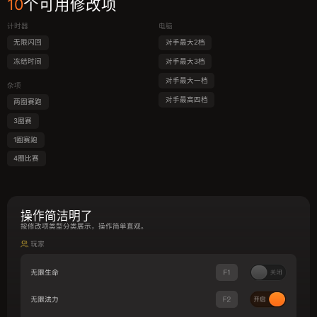
10
个可用修改项
计时器
电脑
无限闪回
对手最大2档
冻结时间
对手最大3档
对手最大一档
杂项
对手最高四档
两圈赛跑
3圈赛
1圈赛跑
4圈比赛
操作简洁明了
按修改项类型分类展示，操作简单直观。