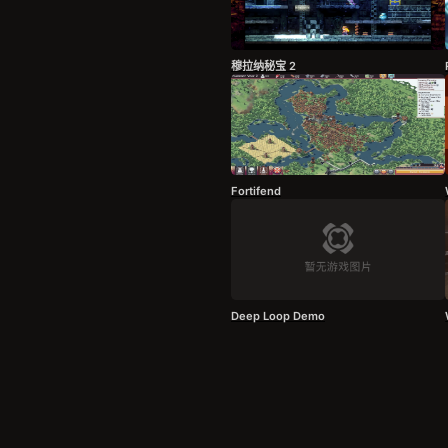
穆拉纳秘宝 2
Fortifend
Deep Loop Demo