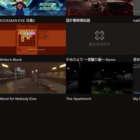
ROCKMAN EXE 合集2
国外警察模拟器
hal
Writer's Block
かみひより ～食騙り編～ Demo
逆水
Wood for Nobody Else
The Apartment
My 