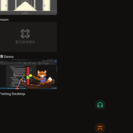
fmoon
寒 Demo
Fishing Desktop