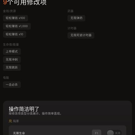
9
个可用修改项
金钱/资源
武器
轻松赚钱 x100
无限弹药
轻松赚钱 x1,000
计时器
轻松赚钱 x10
无限死锁计时器
生命值/能量
上帝模式
无限冲刺
无限跳跃
电脑
一击必杀
操作简洁明了
按修改项类型分类展示，操作简单直观。