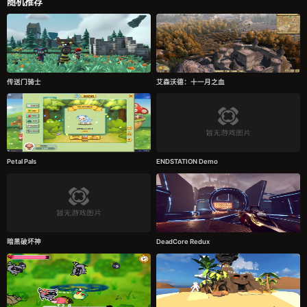
随机推荐
传送门骑士
艾森沃德：十一月之血
Petal Pals
ENDSTATION Demo
暗黑破坏神
DeadCore Redux