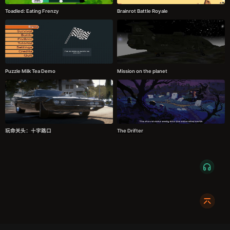
Toadled: Eating Frenzy
Brainrot Battle Royale
Puzzle Milk Tea Demo
Mission on the planet
玩命关头：十字路口
The Drifter