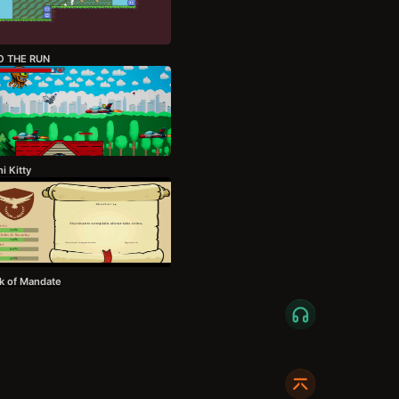
O THE RUN
i Kitty
k of Mandate