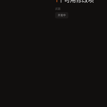
1
个可用修改项
武器
开发中