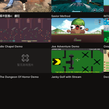
横冲直撞4：癫狂
Savior Method
INT
Idle Chapel Demo
Joe Adventure Demo
Omn
The Dungeon Of Horror Demo
Janky Golf with Stream
Dec