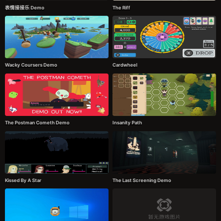
表情接接乐 Demo
The Riff
Wacky Coursers Demo
Cardwheel
The Postman Cometh Demo
Insanity Path
Kissed By A Star
The Last Screening Demo