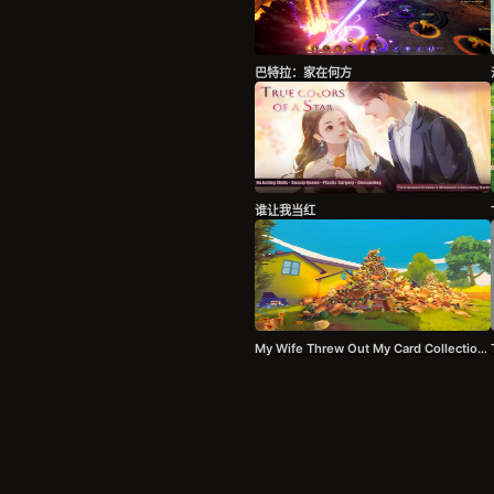
巴特拉：家在何方
谁让我当红
My Wife Threw Out My Card Collection (So I Bought a Dump to Find Them All) ⭐