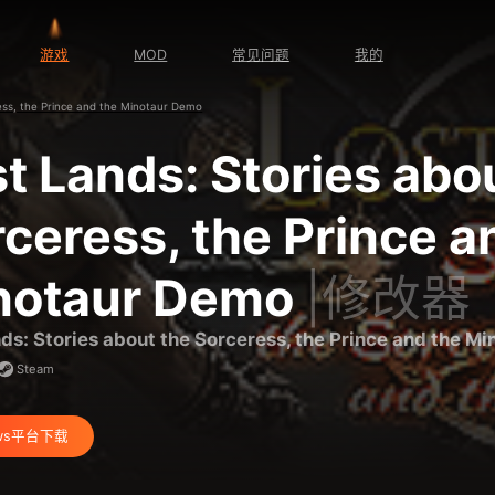
游戏
MOD
常见问题
我的
ess, the Prince and the Minotaur Demo
t Lands: Stories abo
ceress, the Prince a
notaur Demo
|修改器
ds: Stories about the Sorceress, the Prince and the M
Steam
ows平台下载