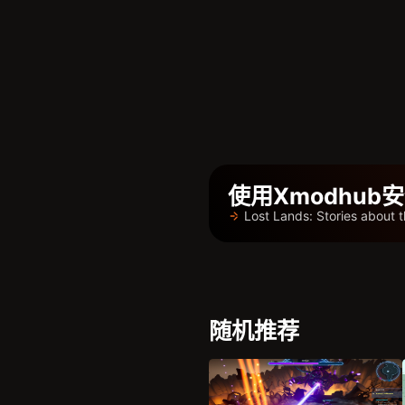
使用Xmodhu
Lost Lands: Stories abo
随机推荐