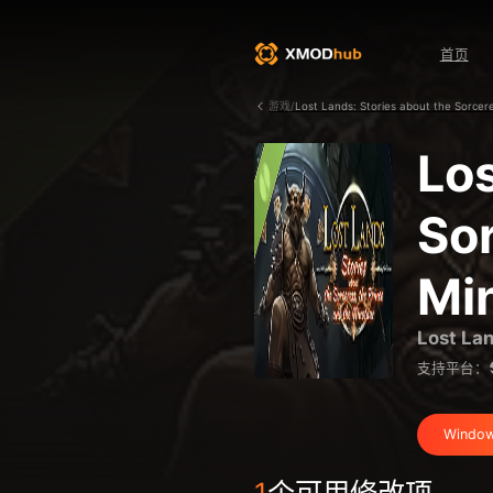
首页
游戏/
Lost Lands: Stories about the Sorcer
Los
Sor
Mi
Lost Lan
支持平台：
Wind