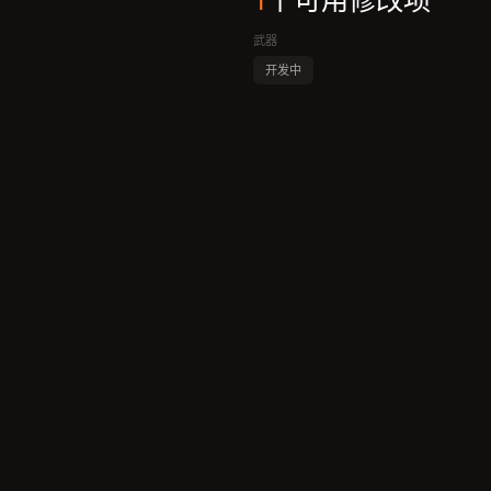
1
个可用修改项
武器
开发中