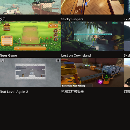
沙贝
Sticky Fingers
Ex-
Tiger Game
Lost on Cow Island
Sky
That Level Again 2
枪械工厂模拟器
幻想