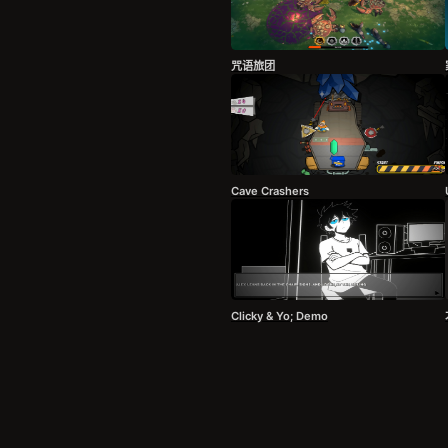
咒语旅团
Cave Crashers
Clicky & Yo; Demo