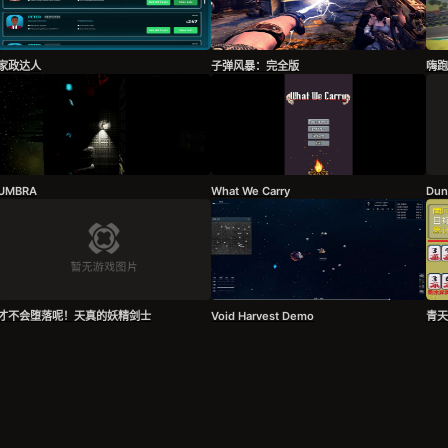
家政达人
子弹风暴：完全版
嗨跑
UMBRA
What We Carry
Dun
才不会堕落呢！天真的妖精剑士
Void Harvest Demo
青天