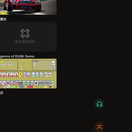
赛车
geons of DUSK Demo
井