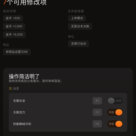
7
个可用修改项
金钱/资源
生命值/能量
金币 +500
上帝模式
金币 +1,000
无限法术点数
金币 +5,000
单位
无限行动点
物品
将物品设置为99
操作简洁明了
按修改项类型分类展示，操作简单直观。