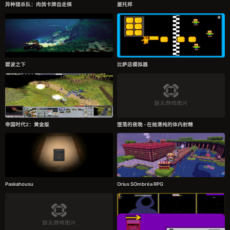
异种猎杀队：肉鸽卡牌自走棋
屋托邦
碧波之下
比萨店模拟器
帝国时代2：黄金版
堕落的夜晚 - 在她清纯的体内射精
Paskahousu
Orius SOmbréa RPG