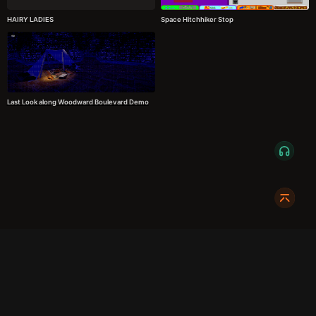
HAIRY LADIES
Space Hitchhiker Stop
Last Look along Woodward Boulevard Demo
服务条款
隐私政策
发货条款
关于我们
成都明耀成科技有限公司
成都高新区新裕路466号1栋1单元15层1516
蜀ICP备2024108046号-1
关注我们:
友情链接:
奇游加速器
724Claw永动虾
暴喵修复匠
游侠网
商务合作请联系:
X7_002
dc@xmodhub.com