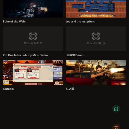
Echo of the Walls
Joe and the lost pixels
Put One In for Johnny Minn Demo
HRROR Demo
Sintopia
心之眼