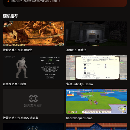
恐惧反应：赛德纳游戏修改器常见问题解决
随机推荐
赏金奇兵：西部通缉令
神偷2:：属时代
吸血鬼之殇：起源
雀神 -infinity- Demo
放置之路：古神复苏 试玩版
Shorekeeper Demo