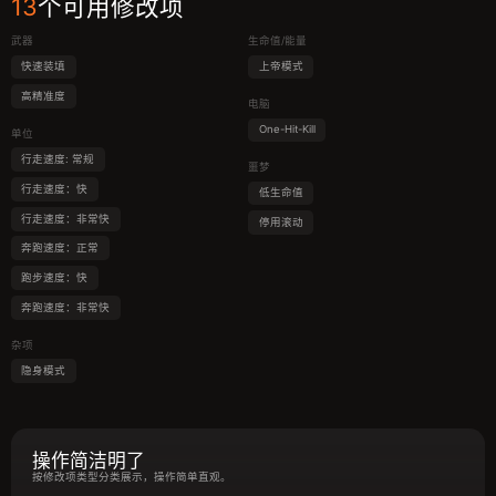
13
个可用修改项
武器
生命值/能量
快速装填
上帝模式
高精准度
电脑
One-Hit-Kill
单位
行走速度: 常规
噩梦
行走速度：快
低生命值
行走速度：非常快
停用滚动
奔跑速度：正常
跑步速度：快
奔跑速度：非常快
杂项
隐身模式
操作简洁明了
按修改项类型分类展示，操作简单直观。