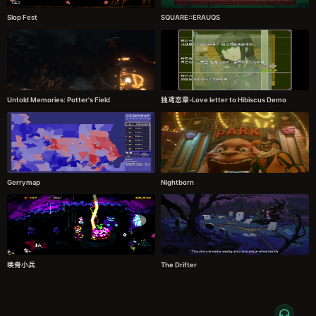
Slop Fest
SQUARE::ERAUQS
Untold Memories: Potter's Field
独鸢恋章-Love letter to Hibiscus Demo
Gerrymap
Nightborn
唤骨小兵
The Drifter