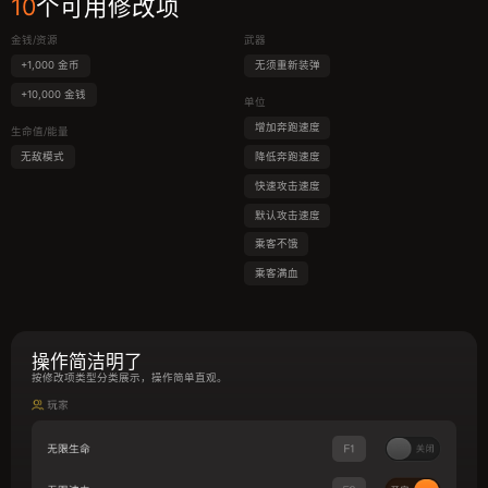
10
个可用修改项
金钱/资源
武器
+1,000 金币
无须重新装弹
+10,000 金钱
单位
增加奔跑速度
生命值/能量
无敌模式
降低奔跑速度
快速攻击速度
默认攻击速度
乘客不饿
乘客满血
操作简洁明了
按修改项类型分类展示，操作简单直观。