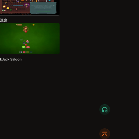
迷途
ckJack Saloon