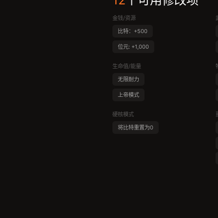
12
个可用修改项
金钱/资源
比特：+500
位元: +1,000
生命值/能量
无限耐力
上帝模式
硬核模式
将比特重置为0