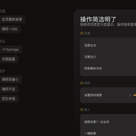
武器
操作简洁明了
无须重新装弹
按修改项类型分类展示，操作简单直
弹药 +100
物品
+1 Syringe
无限能量
噩梦
弹匣容量小
弹药不足
低生命值