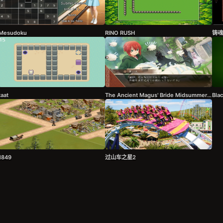
Mesudoku
RINO RUSH
铸魂
taat
The Ancient Magus' Bride Midsummer Pilgrimage
Bla
1849
过山车之星2