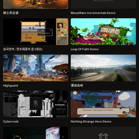
棋士风云录
BleepWare Incrementals Demo
삼국연의 : 한조재흥의 꿈 (데모)
Leap Of Faith Demo
Highguard
漂流岛屿
Cybervoid
Nothing Strange Here Demo