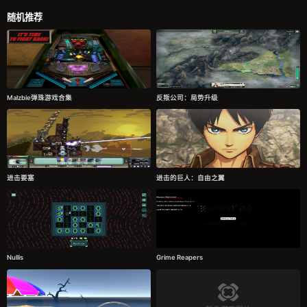
随机推荐
Malzbie弹珠游戏合集
反叛公司：局势升级
进击要塞
进击的巨人：自由之翼
Nullis
Grime Reapers