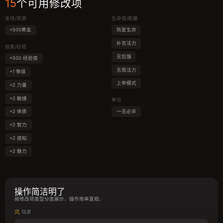
15
个可用修改项
金钱/资源
生命值/能量
+500黄金
恢复生命
补充法力
技能/经验
无饥饿
+500 经验值
无限法力
+1 等级
上帝模式
+2 力量
+2 敏捷
单位
+2 体质
一击必杀
+2 智力
+2 感知
+2 魅力
操作简洁明了
按修改项类型分类展示，操作简单直观。