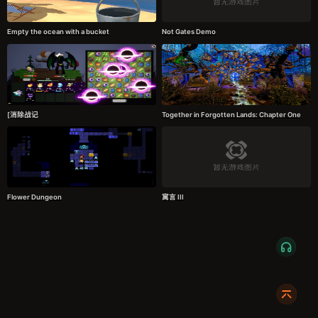
Empty the ocean with a bucket
Not Gates Demo
[消除战记
Together in Forgotten Lands: Chapter One
Flower Dungeon
寓言 III