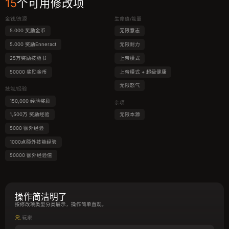
15
个可用修改项
金钱/资源
生命值/能量
5.000 奖励金币
无限意志
5.000 奖励Enneract
无限耐力
25万奖励技能书
上帝模式
50000 奖励金币
上帝模式 + 超级健康
无限怒气
技能/经验
150,000 经验奖励
杂项
1,500万 奖励经验
无限本源
5000 额外经验
1000点额外技能经验
50000 额外经验值
操作简洁明了
按修改项类型分类展示，操作简单直观。