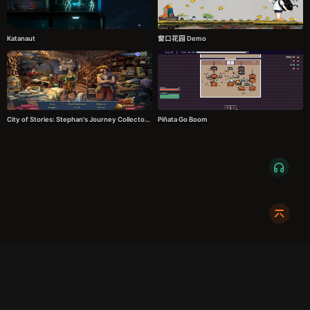
Katanaut
窗口花园 Demo
City of Stories: Stephan's Journey Collector's Edition
Piñata Go Boom
服务条款
隐私政策
发货条款
关于我们
成都明耀成科技有限公司
成都高新区新裕路466号1栋1单元15层1516
蜀ICP备2024108046号-1
关注我们:
友情链接:
奇游加速器
724Claw永动虾
暴喵修复匠
游侠网