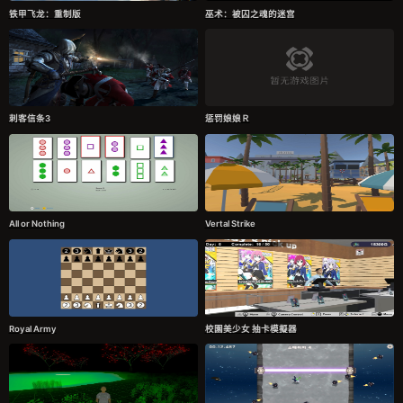
铁甲飞龙：重制版
巫术：被囚之魂的迷宫
刺客信条3
惩罚娘娘Ｒ
All or Nothing
Vertal Strike
Royal Army
校園美少女 抽卡模擬器