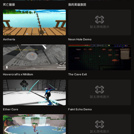
死亡链接
我的英雄旅团
Aetheria
Neon Hole Demo
Hovercrafts x Nihilism
The Cave Exit
Ether Core
Faint Echo Demo