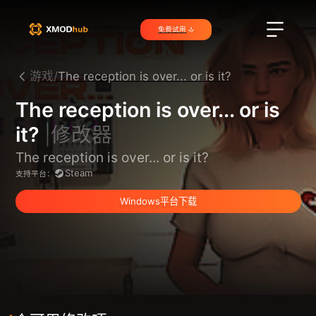
免费试用
游戏/
The reception is over... or is it?
The reception is over... or is
it?
|修改器
The reception is over... or is it?
Steam
支持平台：
Windows平台下载