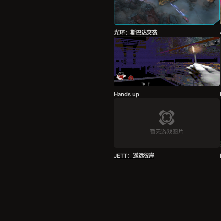
光环：斯巴达突袭
Hands up
JETT：遥远彼岸