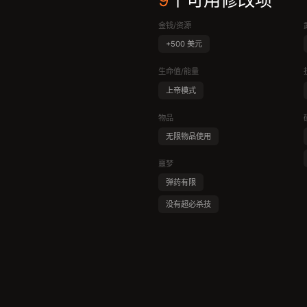
9
个可用修改项
金钱/资源
+500 美元
生命值/能量
上帝模式
物品
无限物品使用
噩梦
弹药有限
没有超必杀技