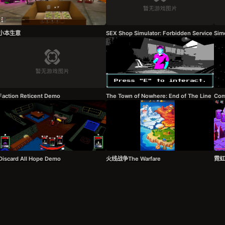
小本生意
SEX Shop Simulator: Forbidden Service
Sim
Faction Reticent Demo
The Town of Nowhere: End of The Line
Com
Discard All Hope Demo
火线战争The Warfare
霓虹