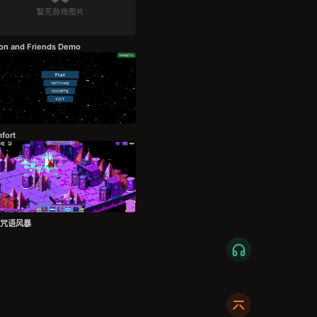
on and Friends Demo
fort
咒语风暴