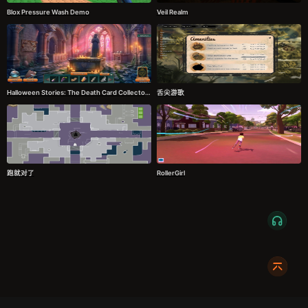
Blox Pressure Wash Demo
Veil Realm
Halloween Stories: The Death Card Collector's Edition
舌尖游歌
跑就对了
RollerGirl