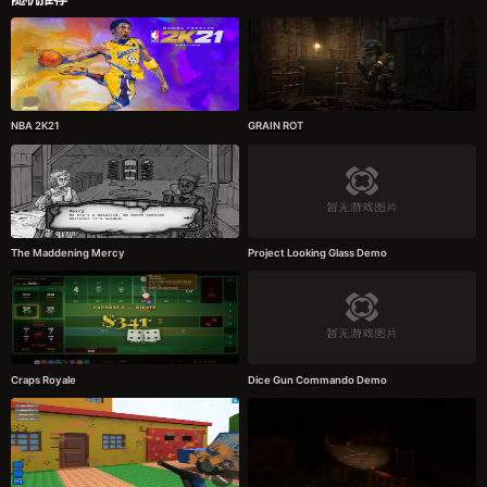
NBA 2K21
GRAIN ROT
The Maddening Mercy
Project Looking Glass Demo
Craps Royale
Dice Gun Commando Demo