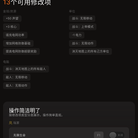
13
个可用修改项
金钱/资源
单位
+50 声望
战斗: 无限移动
+3 核心
战斗：上帝模式
填充电网功率
-1 电力
增加网格防御基础
战斗：无限动作
提高电网防御超额奖励
消灭地图上的所有己方单位
电脑
战斗：消灭地图上的所有敌人
敌人：无限移动
敌人：无限动作
操作简洁明了
按修改项类型分类展示，操作简单直观。