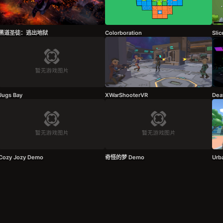
黑道圣徒：逃出地狱
Colorboration
Slic
Jugs Bay
XWarShooterVR
Dea
Cozy Jozy Demo
奇怪的梦 Demo
Urba