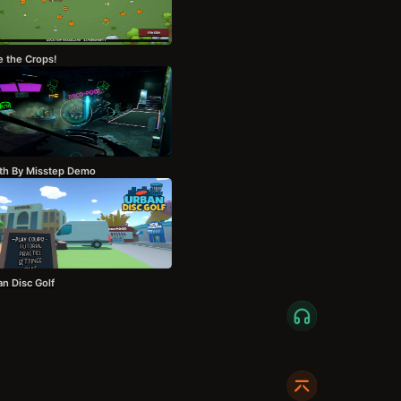
e the Crops!
th By Misstep Demo
n Disc Golf