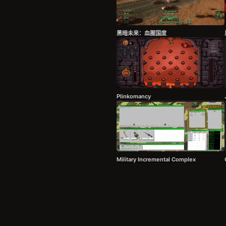
黑暗未来：血腥国度
Plinkomancy
Military Incremental Complex