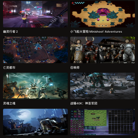
幽灵行者 2
小飞船大冒险 Minishoot' Adventures
亡灵都市
召唤师
灵魂之魂
战锤40K：神圣军团