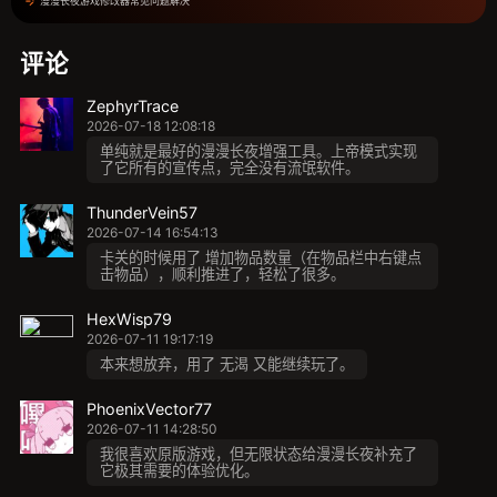
漫漫长夜游戏修改器常见问题解决
评论
ZephyrTrace
2026-07-18 12:08:18
单纯就是最好的漫漫长夜增强工具。上帝模式实现
了它所有的宣传点，完全没有流氓软件。
ThunderVein57
2026-07-14 16:54:13
卡关的时候用了 增加物品数量（在物品栏中右键点
击物品），顺利推进了，轻松了很多。
HexWisp79
2026-07-11 19:17:19
本来想放弃，用了 无渴 又能继续玩了。
PhoenixVector77
2026-07-11 14:28:50
我很喜欢原版游戏，但无限状态给漫漫长夜补充了
它极其需要的体验优化。