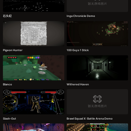
石头纪
Inga Chronicle Demo
Pigeon Hunter
100 Guys 1 Stick
Blanco
Withered Haven
Slash-Out
Brawl Squad X: Battle Arena Demo