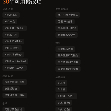
30
个可用修改项
金钱/资源
生命值/能量
+1000 米拉
战斗中的上帝模式
+50 水晶
无限 EP 战斗
+10 土地（棕色）
战斗中的无限CP
+10 水 (蓝)
无限耀晶片使用
+10 火焰 (红色)
物品
+10 风 (绿色)
无限物品使用
+10 时间 (黑色)
最少使用10次物品
+10 Space (yellow)
至少使用20个道具
+10 幻象（白色）
最少使用50次道具
技能/经验
硬核模式
快速经验值：钓鱼
0 米拉
快速经验值
0 水晶
快速经验值：链接
0 地球（棕色）
0 水 (蓝色)
杂项
无限次钓鱼尝试
0 火 (红色)