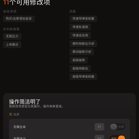
11
个可用修改项
金钱/资源
武器
购买/出售增加金钱
快速导弹发射器
快速轨道炮
生命值/能量
快速迫击炮
无限压力
瞬时特斯拉冷却
上帝模式
瞬间磁铁冷却
超级磁铁
超级特斯拉
超级导弹发射器
操作简洁明了
按修改项类型分类展示，操作简单直观。