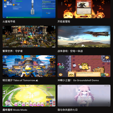
火星地平线
开拓者冒险
繁荣世界：守护者
战争游戏：空地一体战
明日潮汐 Tides of Tomorrow 🌊
冲啊小土璇！ Go Groundshel! Demo
魔哆魔哆 Modo Modo
我与你共度的七日