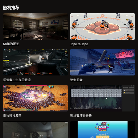
随机推荐
58年的夏天
Tape to Tape
拓荒者：生存的荒凉
迷你忍者
泰拉科技魇团
砖块破坏者升级