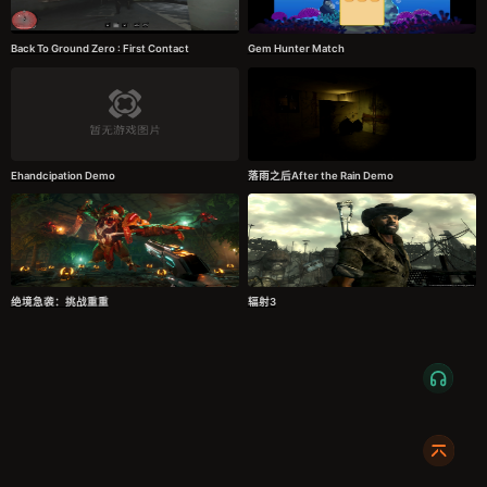
Back To Ground Zero : First Contact
Gem Hunter Match
Ehandcipation Demo
落雨之后After the Rain Demo
绝境急袭：挑战重重
辐射3