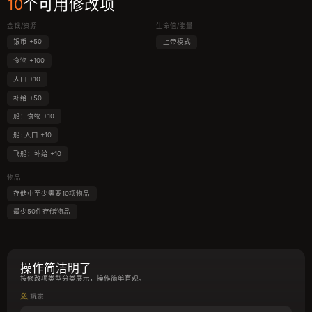
10
个可用修改项
金钱/资源
生命值/能量
银币 +50
上帝模式
食物 +100
人口 +10
补给 +50
船：食物 +10
船: 人口 +10
飞船：补给 +10
物品
存储中至少需要10项物品
最少50件存储物品
操作简洁明了
按修改项类型分类展示，操作简单直观。