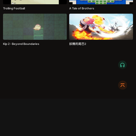
Trolling Football
A Tale of Brothers
Kip 2 : Beyond Boundaries
妖精的尾巴2
服务条款
隐私政策
发货条款
关于我们
成都明耀成科技有限公司
成都高新区新裕路466号1栋1单元15层1516
蜀ICP备2024108046号-1
关注我们:
友情链接:
奇游加速器
724Claw永动虾
暴喵修复匠
游侠网
商务合作请联系:
X7_002
dc@xmodhub.com