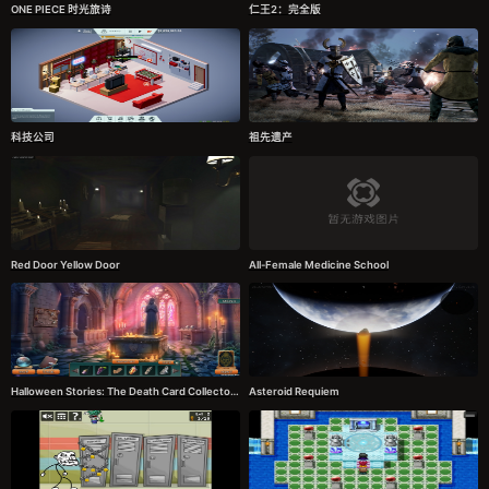
ONE PIECE 时光旅诗
仁王2：完全版
科技公司
祖先遗产
Red Door Yellow Door
All-Female Medicine School
Halloween Stories: The Death Card Collector's Edition
Asteroid Requiem