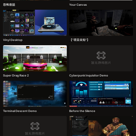
恐怖夜話
Your Canvas
Vinyl Desktop
【“项目未知”】
Super Drag Race 2
Cyberpunk Inquisitor Demo
Terminal Descent Demo
Before the Silence