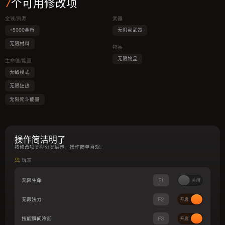
7
个可用修改项
金钱/资源
武器
+5000金币
无限副武器
无限材料
物品
无限物品
生命值/能量
无敌模式
无限狂热
无限死斗能量
操作简洁明了
按修改项类型分类展示，操作简单直观。