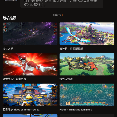
用了 无限死斗能量 感觉更顺了，玩《剑风传奇无
双》轻松多了。
查看更多
随机推荐
梅林之手
渡神纪：芬尼斯崛起
恐龙战队：能量之战
钱钱向钱冲
明日潮汐 Tides of Tomorrow 🌊
Hidden Things Beach Elves