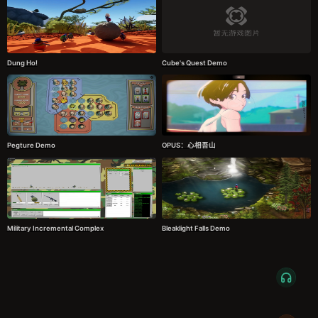
Dung Ho!
Cube's Quest Demo
Pegture Demo
OPUS：心相吾山
Military Incremental Complex
Bleaklight Falls Demo