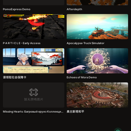
PomoExpress Demo
Afterdepth
P A R T I C L E - Early Access
Apocalypse Truck Simulator
请领取社会保障卡
Echoes of Mora Demo
Missing Hearts: Багровый круиз Коллекционное издание Demo
奥古斯塔和平