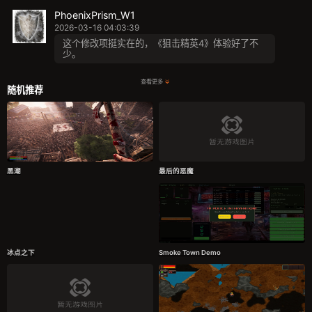
PhoenixPrism_W1
2026-03-16 04:03:39
这个修改项挺实在的，《狙击精英4》体验好了不
少。
查看更多
随机推荐
黑潮
最后的恶魔
冰点之下
Smoke Town Demo