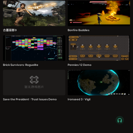
古墓丽影9
Bonfire Buddies
Brick Survivors: Roguelite
Pennies 12 Demo
Save the President : Trust Issues Demo
Ironseed 3 : Vigil