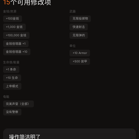
15
个可用修改项
金钱/资源
武器
+100金钱
无限投掷物
+1,000 金钱
快速射击
+100,000 金钱
无限弹药
金钱倍增器 +1
单位
金钱倍增器 +10
+10 Armor
+500 装甲
生命值/能量
+1 条命
+10 生命
上帝模式
电脑
完美声誉（全部）
没有警察
操作简洁明了