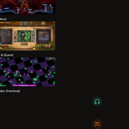
deus
 & Quest
bo Overload