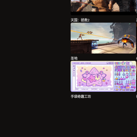
天国：拯救2
圣地
手袋奇趣工坊