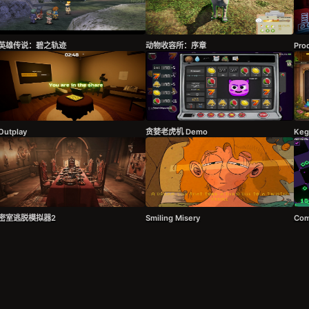
英雄传说：碧之轨迹
动物收容所：序章
Pro
Outplay
贪婪老虎机 Demo
Keg
密室逃脱模拟器2
Smiling Misery
Com