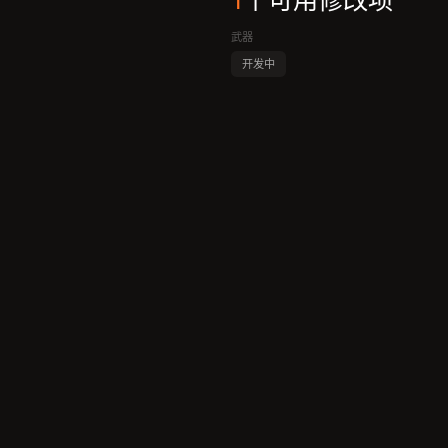
1
个可用修改项
武器
开发中