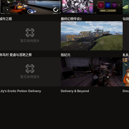
城市之眼
最终幻想传说2
仙剑
祢鸟村 爱虐与淫艳之祭
核纪元
糺糺
Lily's Erotic Potion Delivery
Delivery & Beyond
Dre