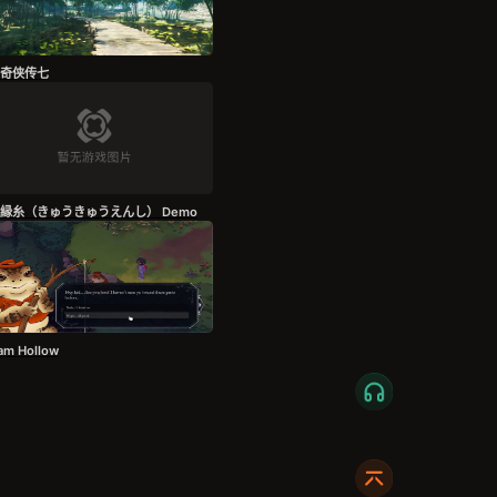
奇侠传七
縁糸（きゅうきゅうえんし） Demo
am Hollow