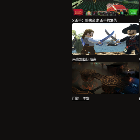
X杀手：终末余波 杀手的复仇
乐高加勒比海盗
门徒：主宰