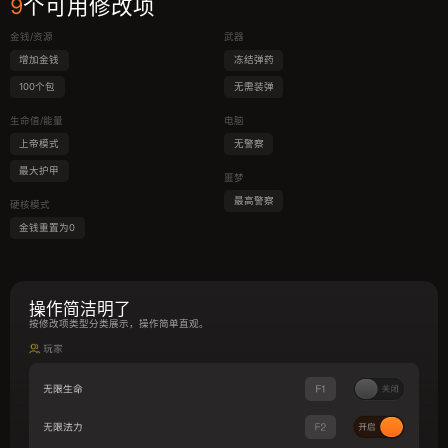
9
个可用修改项
金钱/资源
武器
增加金钱
冻结弹药
100个包
无需装弹
生命值/能量
电脑
上帝模式
无警察
最大护甲
噩梦
最高警察
硬核模式
金钱重置为0
操作简洁明了
按修改项类型分类展示，操作简单直观。