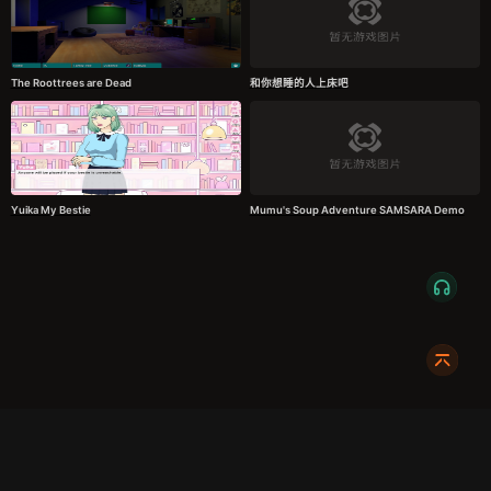
The Roottrees are Dead
和你想睡的人上床吧
Yuika My Bestie
Mumu's Soup Adventure SAMSARA Demo
服务条款
隐私政策
发货条款
关于我们
成都明耀成科技有限公司
成都高新区新裕路466号1栋1单元15层1516
蜀ICP备2024108046号-1
关注我们: