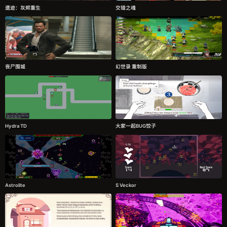
遗迹：灰烬重生
交错之魂
丧尸围城
幻世录 重制版
Hydra TD
大家一起BUG饺子
Astrolite
S Veckor