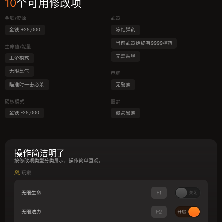
10
个可用修改项
金钱/资源
武器
金钱 +25,000
冻结弹药
当前武器始终有9999弹药
生命值/能量
无需装弹
上帝模式
无限氧气
电脑
瞄准时一击必杀
无警察
硬核模式
噩梦
金钱 -25,000
最高警察
操作简洁明了
按修改项类型分类展示，操作简单直观。