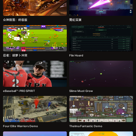
众神陨落：终极版
霓虹深渊
忍者：胡萝卜冲突
File Hoard
eBaseball™: PRO SPIRIT
Slime Must Grow
Four Elite Warriors Demo
Thelma Fantastic Demo