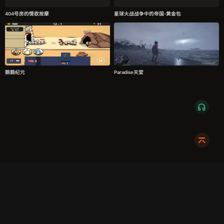
404号房的情欲按摩
星球大战战争中的帝国-黄金包
鹅鹅纪元
‌‌Paradise天堂
服务条款
隐私政策
发货条款
关于我们
成都明耀成科技有限公司
成都高新区新裕路466号1栋1单元15层1516
蜀ICP备2024108046号-1
关注我们:
友情链接:
奇游加速器
724Claw永动虾
暴喵修复匠
游侠网
商务合作请联系:
X7_002
dc@xmodhub.com