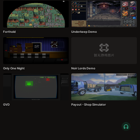
Forthold
Underkeep Demo
Only One Night
Noir Lords Demo
GVD
Payout - Shop Simulator