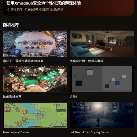
使用Xmodhub安全地个性化您的游戏体验
奇点灰烬：扩展版游戏修改器常见问题解决
随机推荐
指环王：冒险卡牌游戏 终极版
房屋设计师：修复与翻转
浓缩咖啡大亨
方块！
Iron Legacy Demo
Lull:Rest After Crying Demo