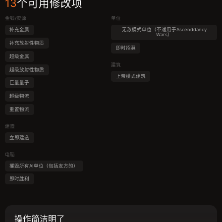
13
个可用修改项
金钱/资源
单位
补充金属
无敌模式单位（不适用于Ascenddancy
Wars）
补充放射性物质
即时招募
超级金属
建筑
超级放射性物质
上帝模式建筑
巨量量子
超级物流
重置物流
建造
立即建造
电脑
摧毁所有AI单位（包括友方的）
即时胜利
操作简洁明了