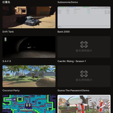
红霞岛
Subsomnia Demo
Drift Tank
Bank 2000
S.A.F.E
Caerlin: Rising - Season 1
Coconut Party
Guess The Password Demo