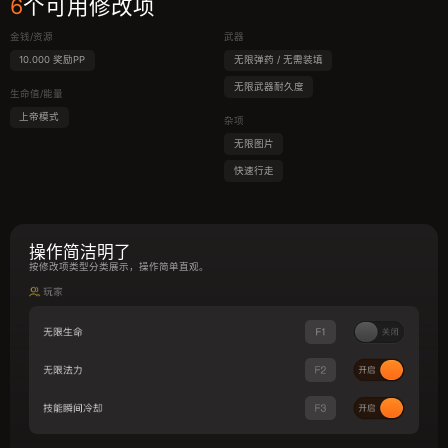
6
个可用修改项
金钱/资源
武器
10.000 奖励PP
无限弹药 / 无需装填
无限武器耐久度
生命值/能量
上帝模式
杂项
无限图片
快速行走
操作简洁明了
按修改项类型分类展示，操作简单直观。