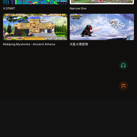
V.START
Narrow One
Mahjong Mysteries - Ancient Athena
大乱斗竞技场
服务条款
隐私政策
发货条款
关于我们
成都明耀成科技有限公司
成都高新区新裕路466号1栋1单元15层1516
蜀ICP备2024108046号-1
关注我们:
友情链接:
奇游加速器
724Claw永动虾
暴喵修复匠
游侠网
商务合作请联系:
X7_002
dc@xmodhub.com