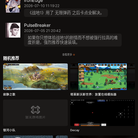
IronEdge
2026-07-10 11:19:22
《战地1》用了 无限弹药 之后卡点全解决。
PulseBreaker
2026-07-05 21:20:42
如果你只想体验战地1的剧情而不想被强行拉高的难
度折磨，强烈推荐快速装填。
查看更多
随机推荐
寂静之歌
塔莱斯沃斯世界：放置在线模拟器
银河小队
Decay