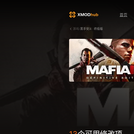
首页
游戏/
黑手党3：终极版