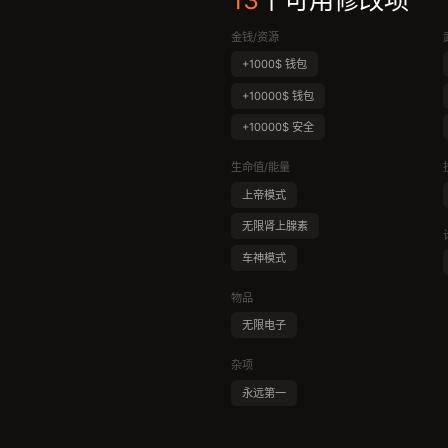
13
个可用修改项
金钱/资源
+1000$ 钱包
+10000$ 钱包
+10000$ 安全
生命值/能量
上帝模式
无限肾上腺素
车神模式
物品
无限电子
杂项
永远第一