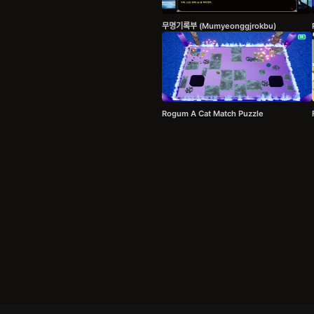
무명기록부 (Mumyeonggjrokbu)
Rogum A Cat Match Puzzle