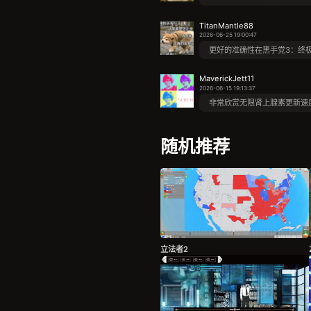
TitanMantle88
2026-06-25 19:00:47
更好的准确性在黑手党3：终
MaverickJett11
2026-06-15 19:13:37
非常欣赏无限肾上腺素更新速
随机推荐
立法者2