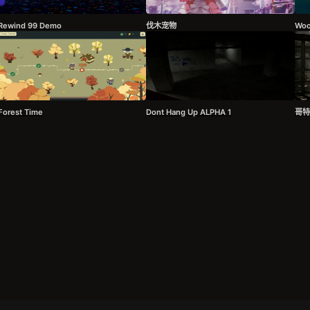
Rewind 99 Demo
伐木宠物
Woo
Forest Time
Dont Hang Up ALPHA 1
哥特